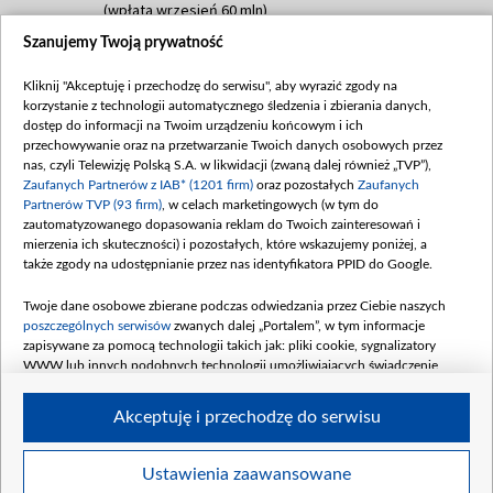
(wpłata wrzesień 60 mln)
Szanujemy Twoją prywatność
Dofinansowanie 635 783 051,21 PLN
Data podpisania umowy: WRZESIEŃ 2025
Kliknij "Akceptuję i przechodzę do serwisu", aby wyrazić zgody na
(wpłata wrzesień 100 mln, październik 350
korzystanie z technologii automatycznego śledzenia i zbierania danych,
mln, listopad 265 mln)
dostęp do informacji na Twoim urządzeniu końcowym i ich
przechowywanie oraz na przetwarzanie Twoich danych osobowych przez
Dofinansowanie 48 862 000,00 PLN
nas, czyli Telewizję Polską S.A. w likwidacji (zwaną dalej również „TVP”),
Data podpisania umowy: GRUDZIEŃ 2025
Zaufanych Partnerów z IAB* (1201 firm)
oraz pozostałych
Zaufanych
(wpłata grudzień 60,548 mln)
Partnerów TVP (93 firm)
, w celach marketingowych (w tym do
zautomatyzowanego dopasowania reklam do Twoich zainteresowań i
Dofinansowanie 900 000 000,00 PLN
mierzenia ich skuteczności) i pozostałych, które wskazujemy poniżej, a
Data podpisania umowy: LUTY 2026 (wpłata
także zgody na udostępnianie przez nas identyfikatora PPID do Google.
26 lutego 80 mln, 4 marca 370 mln,
8
kwiecień 180 mln, 7 maja 180 mln, 8
Twoje dane osobowe zbierane podczas odwiedzania przez Ciebie naszych
czerwca 90 mln)
poszczególnych serwisów
zwanych dalej „Portalem”, w tym informacje
zapisywane za pomocą technologii takich jak: pliki cookie, sygnalizatory
Dofinansowanie 250 000 000,00 PLN
WWW lub innych podobnych technologii umożliwiających świadczenie
Data podpisania umowy LIPIEC 2026 (wpłata
dopasowanych i bezpiecznych usług, personalizację treści oraz reklam,
udostępnianie funkcji mediów społecznościowych oraz analizowanie ruchu
4 sierpnia 250 mln
Akceptuję i przechodzę do serwisu
w Internecie.
Twoje dane osobowe zbierane podczas odwiedzania przez Ciebie
Ustawienia zaawansowane
poszczególnych serwisów
na Portalu, takie jak adresy IP, identyfikatory