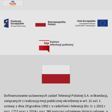
Dofinansowanie ustawowych zadań Telewizji Polskiej S.A. w likwidacji,
związanych z realizacją misji publicznej określonej w art. 21 ust. 1
ustawy z dnia 29 grudnia 1992 r. o radiofonii i telewizji (Dz. U. z 2022 r.
poz. 1722 oraz z 2024 r. poz. 96) poprzez udzielenie dotacji celowej, o