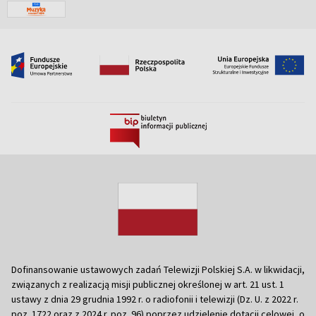
Dofinansowanie ustawowych zadań Telewizji Polskiej S.A. w likwidacji,
związanych z realizacją misji publicznej określonej w art. 21 ust. 1
ustawy z dnia 29 grudnia 1992 r. o radiofonii i telewizji (Dz. U. z 2022 r.
poz. 1722 oraz z 2024 r. poz. 96) poprzez udzielenie dotacji celowej, o