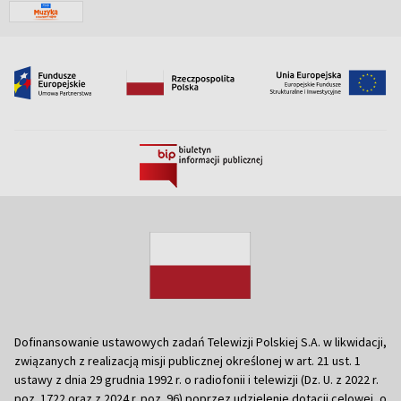
Dofinansowanie ustawowych zadań Telewizji Polskiej S.A. w likwidacji,
związanych z realizacją misji publicznej określonej w art. 21 ust. 1
ustawy z dnia 29 grudnia 1992 r. o radiofonii i telewizji (Dz. U. z 2022 r.
poz. 1722 oraz z 2024 r. poz. 96) poprzez udzielenie dotacji celowej, o