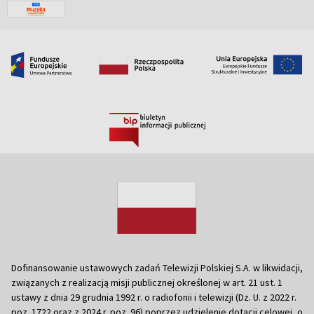
Dofinansowanie ustawowych zadań Telewizji Polskiej S.A. w likwidacji,
związanych z realizacją misji publicznej określonej w art. 21 ust. 1
ustawy z dnia 29 grudnia 1992 r. o radiofonii i telewizji (Dz. U. z 2022 r.
poz. 1722 oraz z 2024 r. poz. 96) poprzez udzielenie dotacji celowej, o