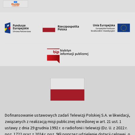
Dofinansowanie ustawowych zadań Telewizji Polskiej S.A. w likwidacji,
związanych z realizacją misji publicznej określonej w art. 21 ust. 1
ustawy z dnia 29 grudnia 1992 r. o radiofonii i telewizji (Dz. U. z 2022 r.
poz. 1722 oraz z 2024 r. poz. 96) poprzez udzielenie dotacji celowej, o