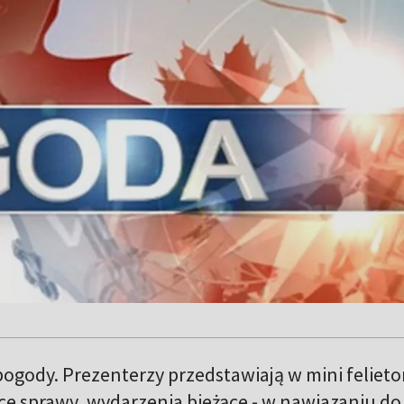
ogody. Prezenterzy przedstawiają w mini feliet
ce sprawy, wydarzenia bieżące - w nawiazaniu do