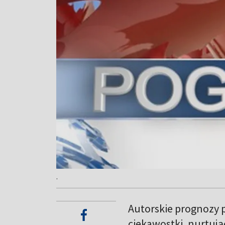
.
Autorskie prognozy p
ciekawostki, nurtują