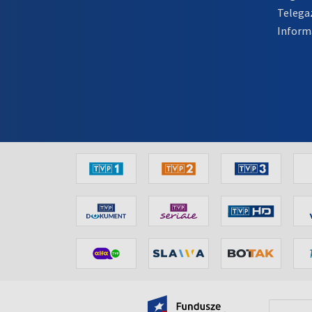
Telega
Inform