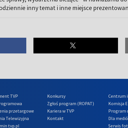
odziennie inny temat i inne miejsce prezentowan
ment TVP
Konkursy
Centrum i
Programowa
Zgłoś program (ROPAT)
Komisja E
enia przetargowe
Kariera w TVP
Program d
ia Telewizyjna
Kontakt
Dla medi
min tvp.pl
Serwis fo