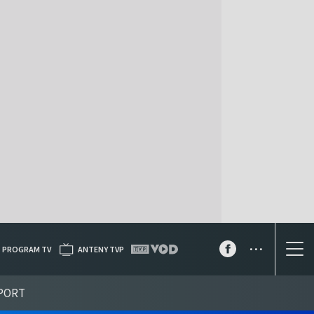
...
PROGRAM TV
ANTENY TVP
PORT