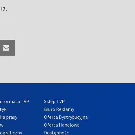
ia.
nformacji TVP
Sklep TVP
tyki
Biuro Reklamy
la prasy
Oferta Dystrybucyjna
ów
Oferta Handlowa
tograficzny
Dostępność