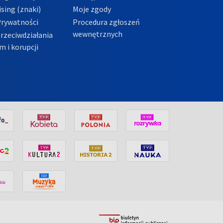
sing (znaki)
Moje zgody
Prywatności
Procedura zgłoszeń
wewnętrznych
przeciwdziałania
m i korupcji