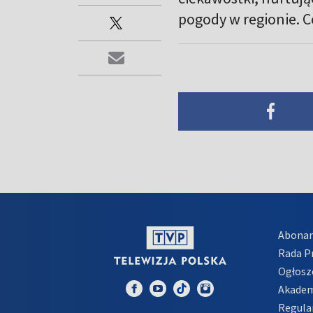
pogody w regionie. C
Abona
Rada 
Ogłosz
Akadem
Regula