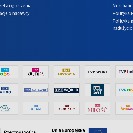
zeta ogłoszenia
Merchandi
acje o nadawcy
Polityka 
Polityka 
nadużycio