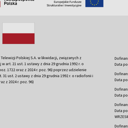
ewizji Polskiej S.A. w likwidacji, związanych z
Dofinan
j w art. 21 ust. 1 ustawy z dnia 29 grudnia 1992 r. o
Data po
r. poz. 1722 oraz z 2024 r. poz. 96) poprzez udzielenie
Dofinan
 31 ust. 2 ustawy z dnia 29 grudnia 1992 r. o radiofonii i
Data po
raz z 2024 r. poz. 96)
Dofinan
Data po
Dofinan
Data po
WRZESIE
Dofinan