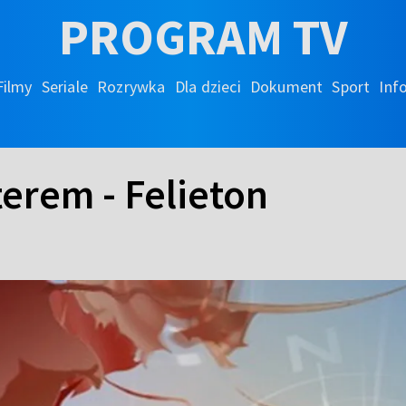
PROGRAM TV
Filmy
Seriale
Rozrywka
Dla dzieci
Dokument
Sport
Inf
erem - Felieton