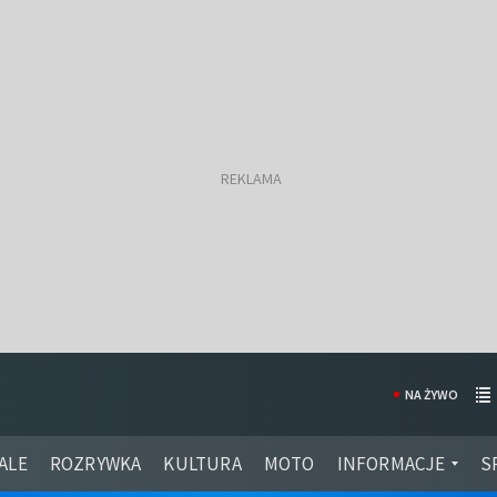
NA ŻYWO
ALE
ROZRYWKA
KULTURA
MOTO
INFORMACJE
S