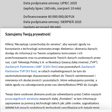
Data podpisania umowy: LIPIEC 2025
(wpłaty lipiec 160 mln, sierpień 10 mln)
Dofinansowanie 60 000 000,00 PLN
Data podpisania umowy: SIERPIEŃ 2025
(wpłata wrzesień 60 mln)
Szanujemy Twoją prywatność
Dofinansowanie 635 783 051,21 PLN
Data podpisania umowy: WRZESIEŃ 2025
Kliknij "Akceptuję i przechodzę do serwisu", aby wyrazić zgody na
(wpłata wrzesień 100 mln, październik 350
korzystanie z technologii automatycznego śledzenia i zbierania danych,
mln, listopad 265 mln)
dostęp do informacji na Twoim urządzeniu końcowym i ich
przechowywanie oraz na przetwarzanie Twoich danych osobowych przez
Dofinansowanie 48 862 000,00 PLN
nas, czyli Telewizję Polską S.A. w likwidacji (zwaną dalej również „TVP”),
Data podpisania umowy: GRUDZIEŃ 2025
Zaufanych Partnerów z IAB* (1201 firm)
oraz pozostałych
Zaufanych
(wpłata grudzień 60,548 mln)
Partnerów TVP (93 firm)
, w celach marketingowych (w tym do
zautomatyzowanego dopasowania reklam do Twoich zainteresowań i
Dofinansowanie 900 000 000,00 PLN
mierzenia ich skuteczności) i pozostałych, które wskazujemy poniżej, a
Data podpisania umowy: LUTY 2026 (wpłata
także zgody na udostępnianie przez nas identyfikatora PPID do Google.
26 lutego 80 mln, 4 marca 370 mln,
8
kwiecień 180 mln, 7 maja 180 mln, 8
Twoje dane osobowe zbierane podczas odwiedzania przez Ciebie naszych
czerwca 90 mln)
poszczególnych serwisów
zwanych dalej „Portalem”, w tym informacje
zapisywane za pomocą technologii takich jak: pliki cookie, sygnalizatory
Dofinansowanie 250 000 000,00 PLN
WWW lub innych podobnych technologii umożliwiających świadczenie