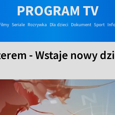
PROGRAM TV
Filmy
Seriale
Rozrywka
Dla dzieci
Dokument
Sport
Inf
erem - Wstaje nowy dz