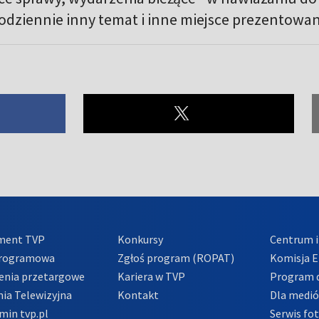
odziennie inny temat i inne miejsce prezentowan
ment TVP
Konkursy
Centrum i
Programowa
Zgłoś program (ROPAT)
Komisja E
enia przetargowe
Kariera w TVP
Program d
ia Telewizyjna
Kontakt
Dla medi
min tvp.pl
Serwis fo