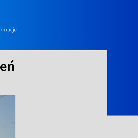
ormacje
ień