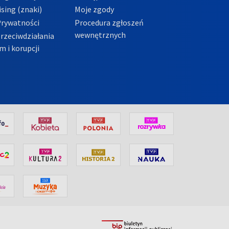
sing (znaki)
Moje zgody
Prywatności
Procedura zgłoszeń
wewnętrznych
przeciwdziałania
m i korupcji