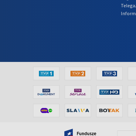
Telega
Inform