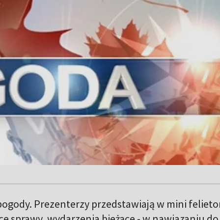
ogody. Prezenterzy przedstawiają w mini feliet
ce sprawy, wydarzenia bieżące - w nawiazaniu do