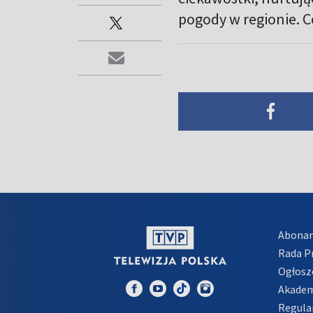
pogody w regionie. C
Abona
Rada 
Ogłosz
Akadem
Regula