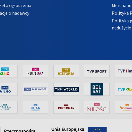
zeta ogłoszenia
Merchandi
acje o nadawcy
Polityka 
Polityka 
nadużycio