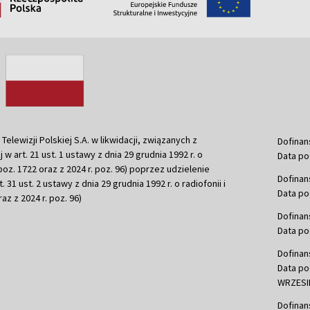
ewizji Polskiej S.A. w likwidacji, związanych z
Dofinan
j w art. 21 ust. 1 ustawy z dnia 29 grudnia 1992 r. o
Data po
r. poz. 1722 oraz z 2024 r. poz. 96) poprzez udzielenie
Dofinan
 31 ust. 2 ustawy z dnia 29 grudnia 1992 r. o radiofonii i
Data po
raz z 2024 r. poz. 96)
Dofinan
Data po
Dofinan
Data po
WRZESIE
Dofinan