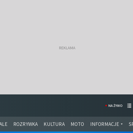
NA ŻYWO
ALE
ROZRYWKA
KULTURA
MOTO
INFORMACJE
S