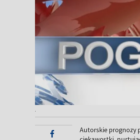
.
Autorskie prognozy p
ciekawostki, nurtują