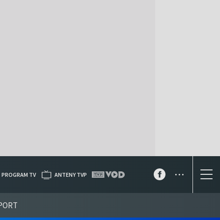
...
PROGRAM TV
ANTENY TVP
PORT