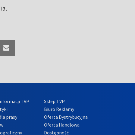
ia.
nformacji TVP
Sklep TVP
tyki
Biuro Reklamy
la prasy
Oferta Dystrybucyjna
ów
Oferta Handlowa
tograficzny
Dostępność