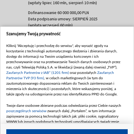
(wpłaty lipiec 160 mln, sierpień 10 mln)
Dofinansowanie 60 000 000,00 PLN
Data podpisania umowy: SIERPIEŃ 2025
(wpłata wrzesień 60 mln)
Szanujemy Twoją prywatność
Dofinansowanie 635 783 051,21 PLN
Data podpisania umowy: WRZESIEŃ 2025
Kliknij "Akceptuję i przechodzę do serwisu", aby wyrazić zgody na
(wpłata wrzesień 100 mln, październik 350
korzystanie z technologii automatycznego śledzenia i zbierania danych,
mln, listopad 265 mln)
dostęp do informacji na Twoim urządzeniu końcowym i ich
przechowywanie oraz na przetwarzanie Twoich danych osobowych przez
Dofinansowanie 48 862 000,00 PLN
nas, czyli Telewizję Polską S.A. w likwidacji (zwaną dalej również „TVP”),
Data podpisania umowy: GRUDZIEŃ 2025
Zaufanych Partnerów z IAB* (1201 firm)
oraz pozostałych
Zaufanych
(wpłata grudzień 60,548 mln)
Partnerów TVP (93 firm)
, w celach marketingowych (w tym do
zautomatyzowanego dopasowania reklam do Twoich zainteresowań i
Dofinansowanie 900 000 000,00 PLN
mierzenia ich skuteczności) i pozostałych, które wskazujemy poniżej, a
Data podpisania umowy: LUTY 2026 (wpłata
także zgody na udostępnianie przez nas identyfikatora PPID do Google.
26 lutego 80 mln, 4 marca 370 mln,
8
kwiecień 180 mln, 7 maja 180 mln, 8
Twoje dane osobowe zbierane podczas odwiedzania przez Ciebie naszych
czerwca 90 mln)
poszczególnych serwisów
zwanych dalej „Portalem”, w tym informacje
zapisywane za pomocą technologii takich jak: pliki cookie, sygnalizatory
Dofinansowanie 250 000 000,00 PLN
WWW lub innych podobnych technologii umożliwiających świadczenie
Data podpisania umowy LIPIEC 2026 (wpłata
dopasowanych i bezpiecznych usług, personalizację treści oraz reklam,
udostępnianie funkcji mediów społecznościowych oraz analizowanie ruchu
4 sierpnia 250 mln