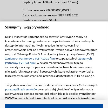
(wpłaty lipiec 160 mln, sierpień 10 mln)
Dofinansowanie 60 000 000,00 PLN
Data podpisania umowy: SIERPIEŃ 2025
(wpłata wrzesień 60 mln)
Szanujemy Twoją prywatność
Dofinansowanie 635 783 051,21 PLN
Data podpisania umowy: WRZESIEŃ 2025
Kliknij "Akceptuję i przechodzę do serwisu", aby wyrazić zgody na
(wpłata wrzesień 100 mln, październik 350
korzystanie z technologii automatycznego śledzenia i zbierania danych,
mln, listopad 265 mln)
dostęp do informacji na Twoim urządzeniu końcowym i ich
przechowywanie oraz na przetwarzanie Twoich danych osobowych przez
Dofinansowanie 48 862 000,00 PLN
nas, czyli Telewizję Polską S.A. w likwidacji (zwaną dalej również „TVP”),
Data podpisania umowy: GRUDZIEŃ 2025
Zaufanych Partnerów z IAB* (1201 firm)
oraz pozostałych
Zaufanych
(wpłata grudzień 60,548 mln)
Partnerów TVP (93 firm)
, w celach marketingowych (w tym do
zautomatyzowanego dopasowania reklam do Twoich zainteresowań i
Dofinansowanie 900 000 000,00 PLN
mierzenia ich skuteczności) i pozostałych, które wskazujemy poniżej, a
Data podpisania umowy: LUTY 2026 (wpłata
także zgody na udostępnianie przez nas identyfikatora PPID do Google.
26 lutego 80 mln, 4 marca 370 mln,
8
kwiecień 180 mln, 7 maja 180 mln, 8
Twoje dane osobowe zbierane podczas odwiedzania przez Ciebie naszych
czerwca 90 mln)
poszczególnych serwisów
zwanych dalej „Portalem”, w tym informacje
zapisywane za pomocą technologii takich jak: pliki cookie, sygnalizatory
Dofinansowanie 250 000 000,00 PLN
WWW lub innych podobnych technologii umożliwiających świadczenie
Data podpisania umowy LIPIEC 2026 (wpłata
dopasowanych i bezpiecznych usług, personalizację treści oraz reklam,
udostępnianie funkcji mediów społecznościowych oraz analizowanie ruchu
4 sierpnia 250 mln