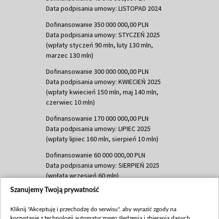
Data podpisania umowy: LISTOPAD 2024
Dofinansowanie 350 000 000,00 PLN
Data podpisania umowy: STYCZEŃ 2025
(wpłaty styczeń 90 mln, luty 130 mln,
marzec 130 mln)
Dofinansowanie 300 000 000,00 PLN
Data podpisania umowy: KWIECIEŃ 2025
(wpłaty kwiecień 150 mln, maj 140 mln,
czerwiec 10 mln)
Dofinansowanie 170 000 000,00 PLN
Data podpisania umowy: LIPIEC 2025
(wpłaty lipiec 160 mln, sierpień 10 mln)
Dofinansowanie 60 000 000,00 PLN
Data podpisania umowy: SIERPIEŃ 2025
(wpłata wrzesień 60 mln)
Szanujemy Twoją prywatność
Dofinansowanie 635 783 051,21 PLN
Data podpisania umowy: WRZESIEŃ 2025
Kliknij "Akceptuję i przechodzę do serwisu", aby wyrazić zgody na
(wpłata wrzesień 100 mln, październik 350
korzystanie z technologii automatycznego śledzenia i zbierania danych,