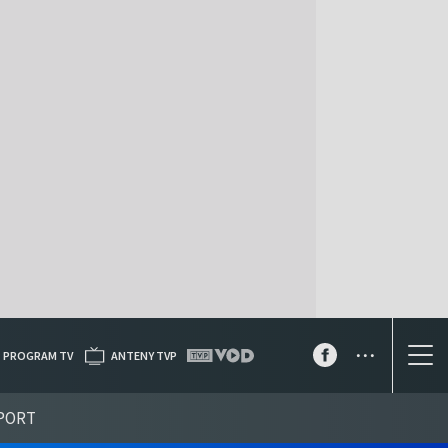
...
PROGRAM TV
ANTENY TVP
PORT