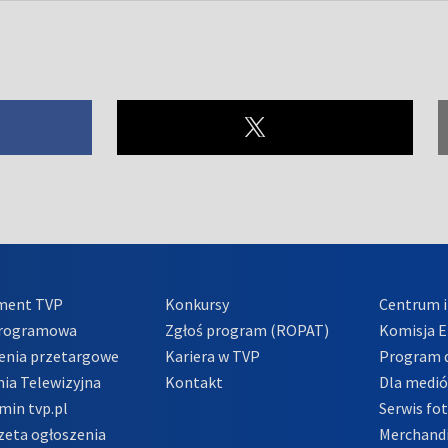
ment TVP
Konkursy
Centrum i
Programowa
Zgłoś program (ROPAT)
Komisja E
enia przetargowe
Kariera w TVP
Program d
ia Telewizyjna
Kontakt
Dla medi
min tvp.pl
Serwis fo
zeta ogłoszenia
Merchandi