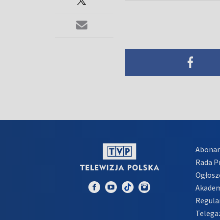
Abona
Rada 
Ogłosz
Akadem
Regula
Telega