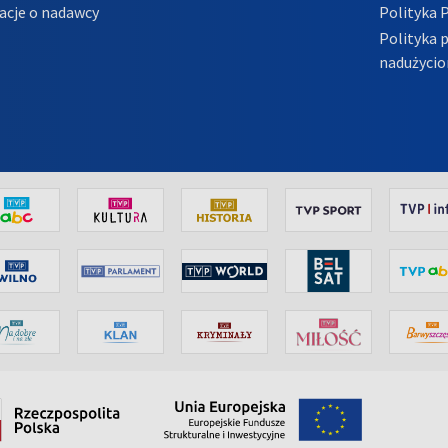
acje o nadawcy
Polityka 
Polityka 
nadużycio