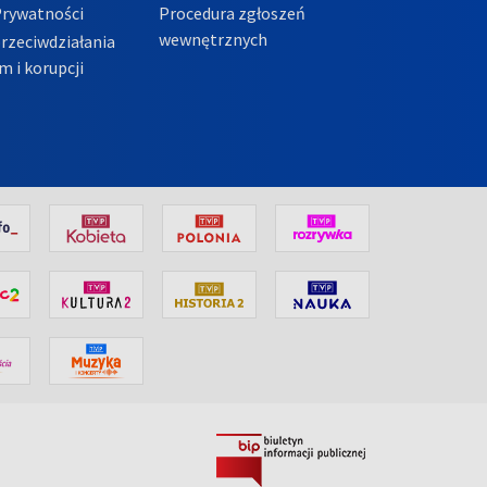
Prywatności
Procedura zgłoszeń
wewnętrznych
przeciwdziałania
m i korupcji