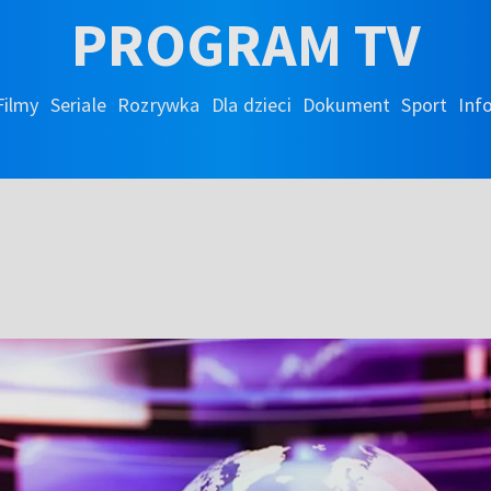
PROGRAM TV
Filmy
Seriale
Rozrywka
Dla dzieci
Dokument
Sport
Inf