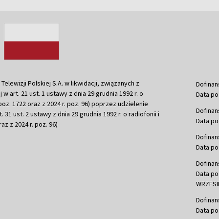
ewizji Polskiej S.A. w likwidacji, związanych z
Dofinan
j w art. 21 ust. 1 ustawy z dnia 29 grudnia 1992 r. o
Data po
r. poz. 1722 oraz z 2024 r. poz. 96) poprzez udzielenie
Dofinan
 31 ust. 2 ustawy z dnia 29 grudnia 1992 r. o radiofonii i
Data po
raz z 2024 r. poz. 96)
Dofinan
Data po
Dofinan
Data po
WRZESIE
Dofinan
Data po