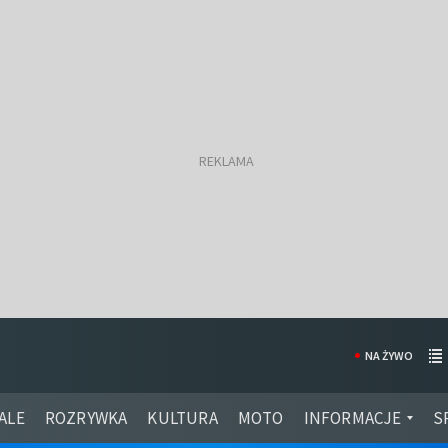
NA ŻYWO
ALE
ROZRYWKA
KULTURA
MOTO
INFORMACJE
S