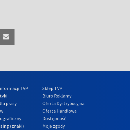
nformacji TVP
Sklep TVP
tyki
Biuro Reklamy
la prasy
Oferta Dystrybucyjna
ów
Oferta Handlowa
tograficzny
Dostępność
sing (znaki)
Moje zgody