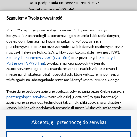
Data podpisania umowy: SIERPIEŃ 2025
(wpłata wrzesień 60 mln)
Szanujemy Twoją prywatność
Dofinansowanie 635 783 051,21 PLN
Data podpisania umowy: WRZESIEŃ 2025
Kliknij "Akceptuję i przechodzę do serwisu", aby wyrazić zgody na
(wpłata wrzesień 100 mln, październik 350
korzystanie z technologii automatycznego śledzenia i zbierania danych,
mln, listopad 265 mln)
dostęp do informacji na Twoim urządzeniu końcowym i ich
przechowywanie oraz na przetwarzanie Twoich danych osobowych przez
Dofinansowanie 48 862 000,00 PLN
nas, czyli Telewizję Polską S.A. w likwidacji (zwaną dalej również „TVP”),
Data podpisania umowy: GRUDZIEŃ 2025
Zaufanych Partnerów z IAB* (1201 firm)
oraz pozostałych
Zaufanych
(wpłata grudzień 60,548 mln)
Partnerów TVP (93 firm)
, w celach marketingowych (w tym do
zautomatyzowanego dopasowania reklam do Twoich zainteresowań i
Dofinansowanie 900 000 000,00 PLN
mierzenia ich skuteczności) i pozostałych, które wskazujemy poniżej, a
Data podpisania umowy: LUTY 2026 (wpłata
także zgody na udostępnianie przez nas identyfikatora PPID do Google.
26 lutego 80 mln, 4 marca 370 mln,
8
kwiecień 180 mln, 7 maja 180 mln, 8
Twoje dane osobowe zbierane podczas odwiedzania przez Ciebie naszych
czerwca 90 mln)
poszczególnych serwisów
zwanych dalej „Portalem”, w tym informacje
zapisywane za pomocą technologii takich jak: pliki cookie, sygnalizatory
Dofinansowanie 250 000 000,00 PLN
WWW lub innych podobnych technologii umożliwiających świadczenie
Data podpisania umowy LIPIEC 2026 (wpłata
dopasowanych i bezpiecznych usług, personalizację treści oraz reklam,
udostępnianie funkcji mediów społecznościowych oraz analizowanie ruchu
4 sierpnia 250 mln
Akceptuję i przechodzę do serwisu
w Internecie.
Twoje dane osobowe zbierane podczas odwiedzania przez Ciebie