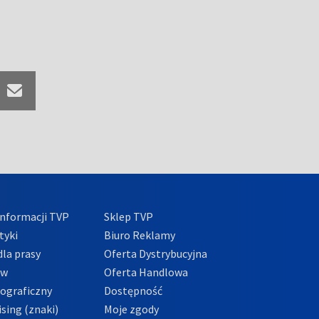
nformacji TVP
Sklep TVP
tyki
Biuro Reklamy
la prasy
Oferta Dystrybucyjna
ów
Oferta Handlowa
tograficzny
Dostępność
sing (znaki)
Moje zgody