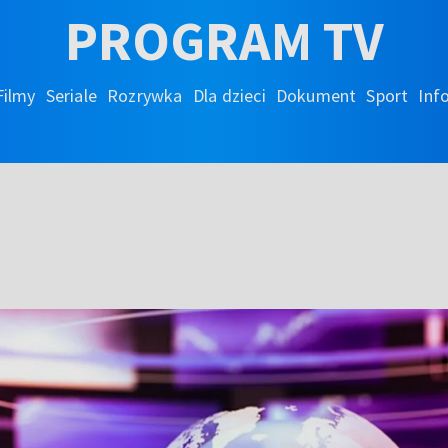
PROGRAM TV
Filmy
Seriale
Rozrywka
Dla dzieci
Dokument
Sport
Inf