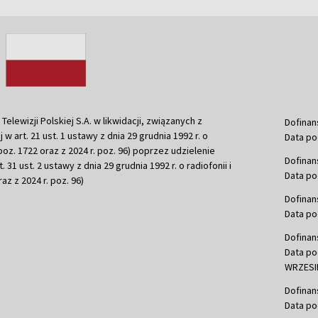
ewizji Polskiej S.A. w likwidacji, związanych z
Dofinan
j w art. 21 ust. 1 ustawy z dnia 29 grudnia 1992 r. o
Data po
r. poz. 1722 oraz z 2024 r. poz. 96) poprzez udzielenie
Dofinan
 31 ust. 2 ustawy z dnia 29 grudnia 1992 r. o radiofonii i
Data po
raz z 2024 r. poz. 96)
Dofinan
Data po
Dofinan
Data po
WRZESIE
Dofinan
Data po