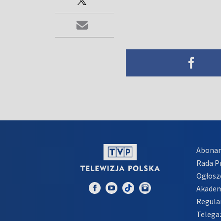
Abona
Rada 
Ogłosz
Akadem
Regula
Telega