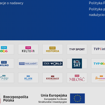
acje o nadawcy
Polityka 
Polityka 
nadużycio