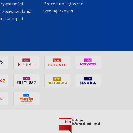
Prywatności
Procedura zgłoszeń
wewnętrznych
przeciwdziałania
m i korupcji