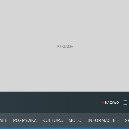
NA ŻYWO
ALE
ROZRYWKA
KULTURA
MOTO
INFORMACJE
S