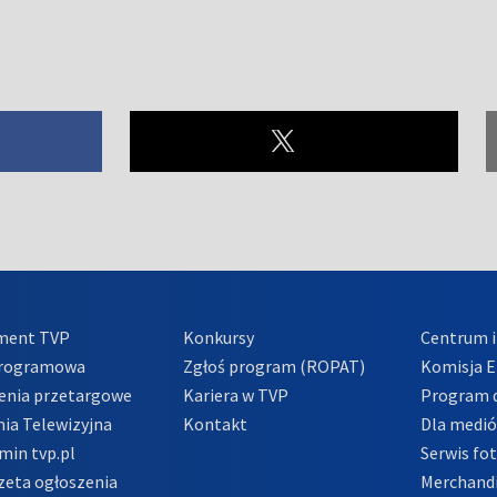
ment TVP
Konkursy
Centrum i
Programowa
Zgłoś program (ROPAT)
Komisja E
enia przetargowe
Kariera w TVP
Program d
ia Telewizyjna
Kontakt
Dla medi
min tvp.pl
Serwis fo
zeta ogłoszenia
Merchandi