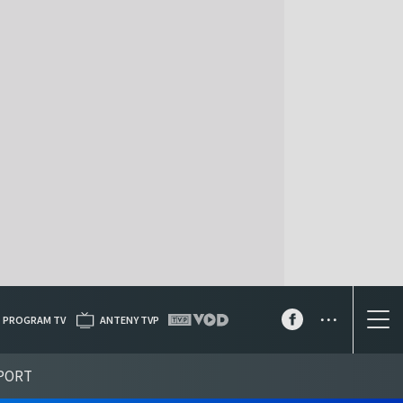
...
PROGRAM TV
ANTENY TVP
PORT