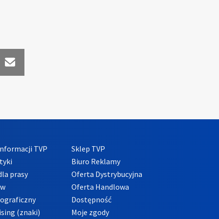
nformacji TVP
Sklep TVP
tyki
Biuro Reklamy
la prasy
Oferta Dystrybucyjna
ów
Oferta Handlowa
tograficzny
Dostępność
sing (znaki)
Moje zgody