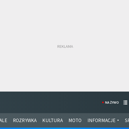
NA ŻYWO
ALE
ROZRYWKA
KULTURA
MOTO
INFORMACJE
S