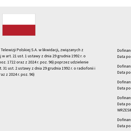
ewizji Polskiej S.A. w likwidacji, związanych z
Dofinan
j w art. 21 ust. 1 ustawy z dnia 29 grudnia 1992 r. o
Data po
r. poz. 1722 oraz z 2024 r. poz. 96) poprzez udzielenie
Dofinan
 31 ust. 2 ustawy z dnia 29 grudnia 1992 r. o radiofonii i
Data po
raz z 2024 r. poz. 96)
Dofinan
Data po
Dofinan
Data po
WRZESIE
Dofinan
Data po