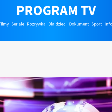
PROGRAM TV
Filmy
Seriale
Rozrywka
Dla dzieci
Dokument
Sport
Inf