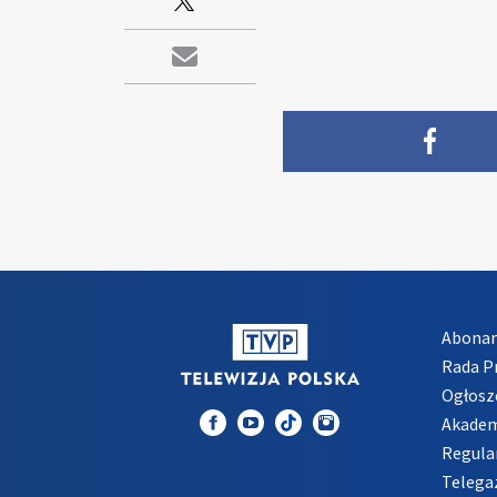
Abona
Rada 
Ogłosz
Akadem
Regula
Telega