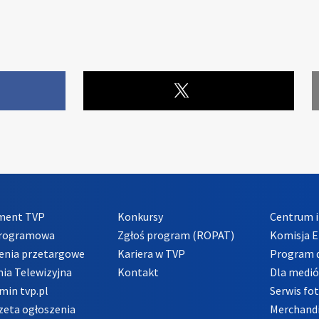
ment TVP
Konkursy
Centrum i
Programowa
Zgłoś program (ROPAT)
Komisja E
enia przetargowe
Kariera w TVP
Program d
ia Telewizyjna
Kontakt
Dla medi
min tvp.pl
Serwis fo
zeta ogłoszenia
Merchandi