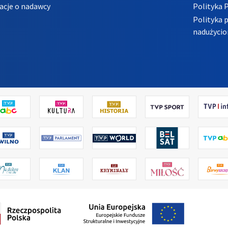
acje o nadawcy
Polityka 
Polityka 
nadużycio