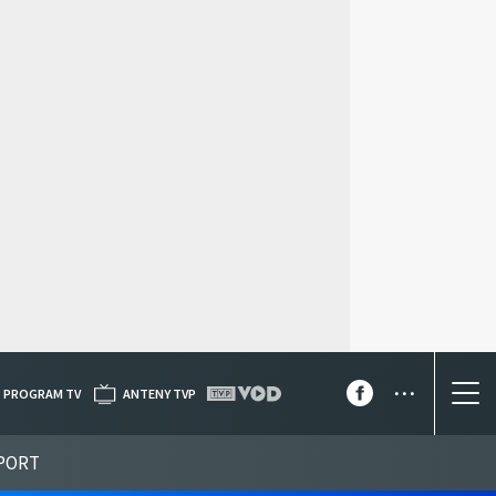
...
PROGRAM TV
ANTENY TVP
PORT