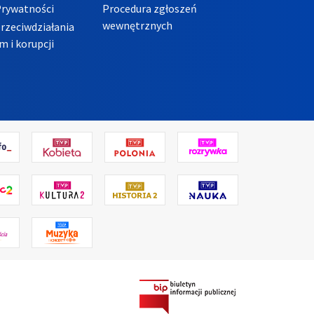
Prywatności
Procedura zgłoszeń
wewnętrznych
przeciwdziałania
m i korupcji