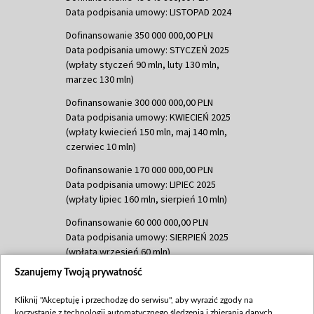
Data podpisania umowy: LISTOPAD 2024
Dofinansowanie 350 000 000,00 PLN
Data podpisania umowy: STYCZEŃ 2025
(wpłaty styczeń 90 mln, luty 130 mln,
marzec 130 mln)
Dofinansowanie 300 000 000,00 PLN
Data podpisania umowy: KWIECIEŃ 2025
(wpłaty kwiecień 150 mln, maj 140 mln,
czerwiec 10 mln)
Dofinansowanie 170 000 000,00 PLN
Data podpisania umowy: LIPIEC 2025
(wpłaty lipiec 160 mln, sierpień 10 mln)
Dofinansowanie 60 000 000,00 PLN
Data podpisania umowy: SIERPIEŃ 2025
(wpłata wrzesień 60 mln)
Szanujemy Twoją prywatność
Dofinansowanie 635 783 051,21 PLN
Data podpisania umowy: WRZESIEŃ 2025
Kliknij "Akceptuję i przechodzę do serwisu", aby wyrazić zgody na
(wpłata wrzesień 100 mln, październik 350
korzystanie z technologii automatycznego śledzenia i zbierania danych,