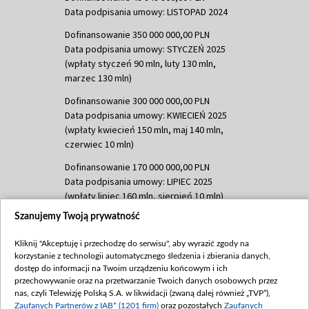
Data podpisania umowy: LISTOPAD 2024
Dofinansowanie 350 000 000,00 PLN
Data podpisania umowy: STYCZEŃ 2025
(wpłaty styczeń 90 mln, luty 130 mln,
marzec 130 mln)
Dofinansowanie 300 000 000,00 PLN
Data podpisania umowy: KWIECIEŃ 2025
(wpłaty kwiecień 150 mln, maj 140 mln,
czerwiec 10 mln)
Dofinansowanie 170 000 000,00 PLN
Data podpisania umowy: LIPIEC 2025
(wpłaty lipiec 160 mln, sierpień 10 mln)
Szanujemy Twoją prywatność
Dofinansowanie 60 000 000,00 PLN
Data podpisania umowy: SIERPIEŃ 2025
Kliknij "Akceptuję i przechodzę do serwisu", aby wyrazić zgody na
(wpłata wrzesień 60 mln)
korzystanie z technologii automatycznego śledzenia i zbierania danych,
Dofinansowanie 635 783 051,21 PLN
dostęp do informacji na Twoim urządzeniu końcowym i ich
przechowywanie oraz na przetwarzanie Twoich danych osobowych przez
Data podpisania umowy: WRZESIEŃ 2025
nas, czyli Telewizję Polską S.A. w likwidacji (zwaną dalej również „TVP”),
(wpłata wrzesień 100 mln, październik 350
Zaufanych Partnerów z IAB* (1201 firm)
oraz pozostałych
Zaufanych