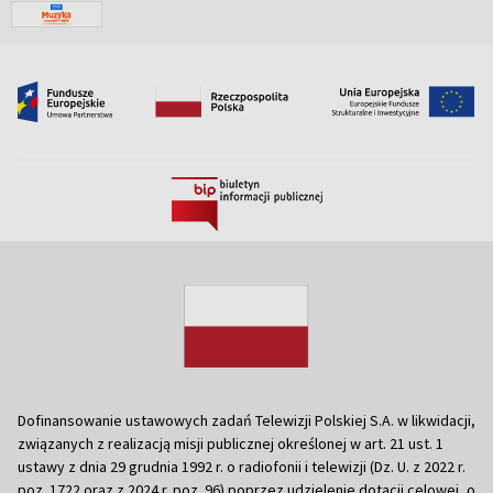
Dofinansowanie ustawowych zadań Telewizji Polskiej S.A. w likwidacji,
związanych z realizacją misji publicznej określonej w art. 21 ust. 1
ustawy z dnia 29 grudnia 1992 r. o radiofonii i telewizji (Dz. U. z 2022 r.
poz. 1722 oraz z 2024 r. poz. 96) poprzez udzielenie dotacji celowej, o