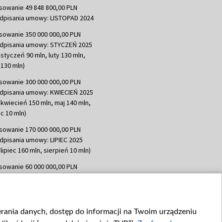
sowanie 49 848 800,00 PLN
dpisania umowy: LISTOPAD 2024
sowanie 350 000 000,00 PLN
dpisania umowy: STYCZEŃ 2025
 styczeń 90 mln, luty 130 mln,
130 mln)
sowanie 300 000 000,00 PLN
dpisania umowy: KWIECIEŃ 2025
 kwiecień 150 mln, maj 140 mln,
c 10 mln)
sowanie 170 000 000,00 PLN
dpisania umowy: LIPIEC 2025
lipiec 160 mln, sierpień 10 mln)
sowanie 60 000 000,00 PLN
dpisania umowy: SIERPIEŃ 2025
 wrzesień 60 mln)
sowanie 635 783 051,21 PLN
ierania danych, dostęp do informacji na Twoim urządzeniu
dpisania umowy: WRZESIEŃ 2025