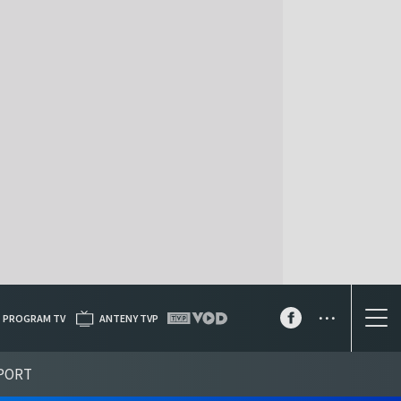
...
PROGRAM TV
ANTENY TVP
PORT