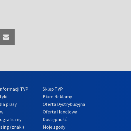
nformacji TVP
Sklep TVP
tyki
Biuro Reklamy
la prasy
Oferta Dystrybucyjna
ów
Oferta Handlowa
tograficzny
Dostępność
sing (znaki)
Moje zgody