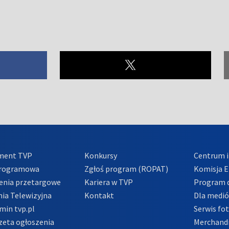
ment TVP
Konkursy
Centrum i
Programowa
Zgłoś program (ROPAT)
Komisja E
enia przetargowe
Kariera w TVP
Program d
ia Telewizyjna
Kontakt
Dla medi
min tvp.pl
Serwis fo
zeta ogłoszenia
Merchandi