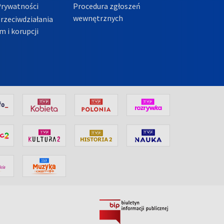
Prywatności
Procedura zgłoszeń
wewnętrznych
przeciwdziałania
m i korupcji