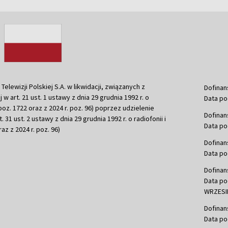
ewizji Polskiej S.A. w likwidacji, związanych z
Dofinan
j w art. 21 ust. 1 ustawy z dnia 29 grudnia 1992 r. o
Data po
r. poz. 1722 oraz z 2024 r. poz. 96) poprzez udzielenie
Dofinan
 31 ust. 2 ustawy z dnia 29 grudnia 1992 r. o radiofonii i
Data po
raz z 2024 r. poz. 96)
Dofinan
Data po
Dofinan
Data po
WRZESIE
Dofinan
Data po