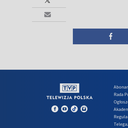
Abona
Rada 
Ogłosz
Akadem
Regula
Telega