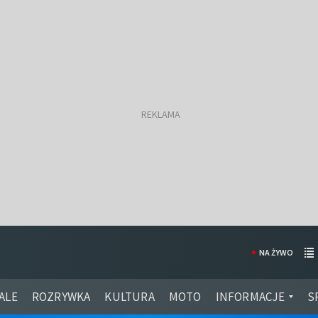
NA ŻYWO
ALE
ROZRYWKA
KULTURA
MOTO
INFORMACJE
S