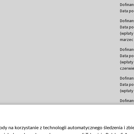
Dofinan
Data po
Dofinan
Data po
(wpłaty
marzec 
Dofinan
Data po
(wpłaty
czerwie
Dofinan
Data po
(wpłaty 
Dofinan
Data po
(wpłata
Dofinan
gody na korzystanie z technologii automatycznego śledzenia i zb
Data po