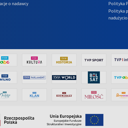
acje o nadawcy
Polityka 
Polityka 
nadużycio