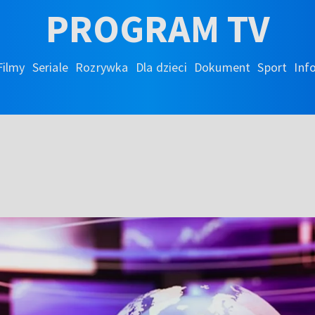
PROGRAM TV
Filmy
Seriale
Rozrywka
Dla dzieci
Dokument
Sport
Inf