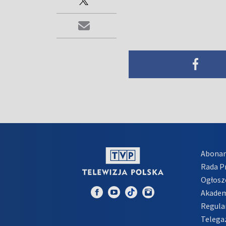
Abona
Rada 
Ogłosz
Akadem
Regula
Telega