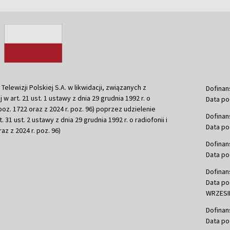
ewizji Polskiej S.A. w likwidacji, związanych z
Dofinan
j w art. 21 ust. 1 ustawy z dnia 29 grudnia 1992 r. o
Data po
r. poz. 1722 oraz z 2024 r. poz. 96) poprzez udzielenie
Dofinan
 31 ust. 2 ustawy z dnia 29 grudnia 1992 r. o radiofonii i
Data po
raz z 2024 r. poz. 96)
Dofinan
Data po
Dofinan
Data po
WRZESIE
Dofinan
Data po