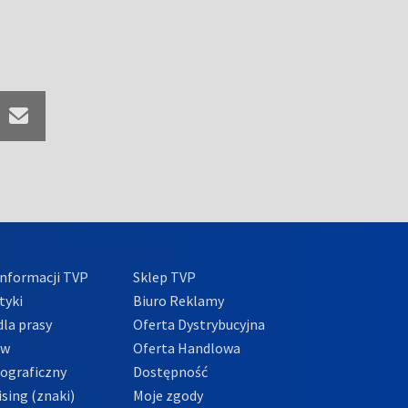
nformacji TVP
Sklep TVP
tyki
Biuro Reklamy
la prasy
Oferta Dystrybucyjna
ów
Oferta Handlowa
tograficzny
Dostępność
sing (znaki)
Moje zgody