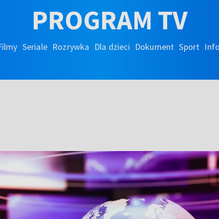
PROGRAM TV
Filmy
Seriale
Rozrywka
Dla dzieci
Dokument
Sport
Inf