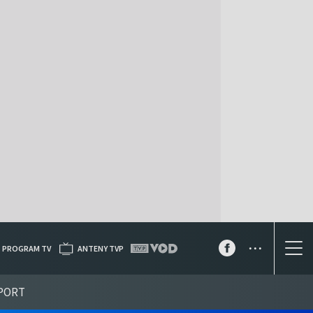
...
PROGRAM TV
ANTENY TVP
PORT