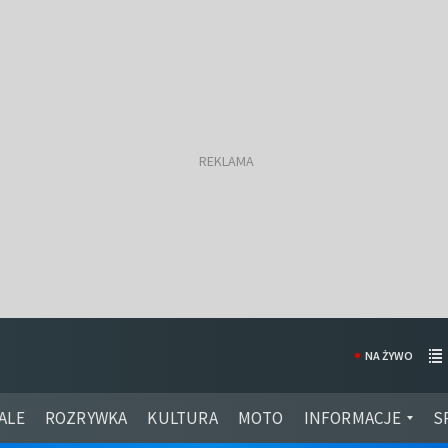
NA ŻYWO
ALE
ROZRYWKA
KULTURA
MOTO
INFORMACJE
S