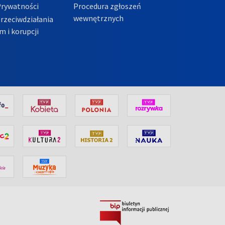
Prywatności
Procedura zgłoszeń
wewnętrznych
przeciwdziałania
m i korupcji