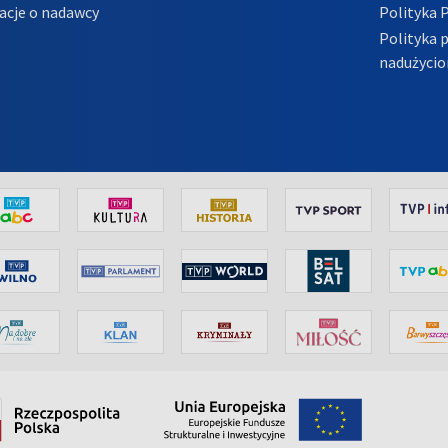
acje o nadawcy
Polityka 
Polityka 
nadużycio