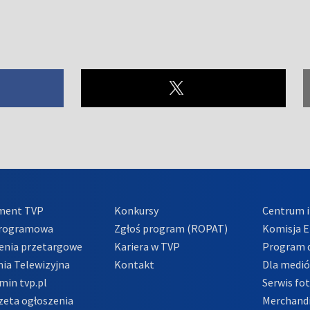
ment TVP
Konkursy
Centrum i
Programowa
Zgłoś program (ROPAT)
Komisja E
enia przetargowe
Kariera w TVP
Program d
ia Telewizyjna
Kontakt
Dla medi
min tvp.pl
Serwis fo
zeta ogłoszenia
Merchandi