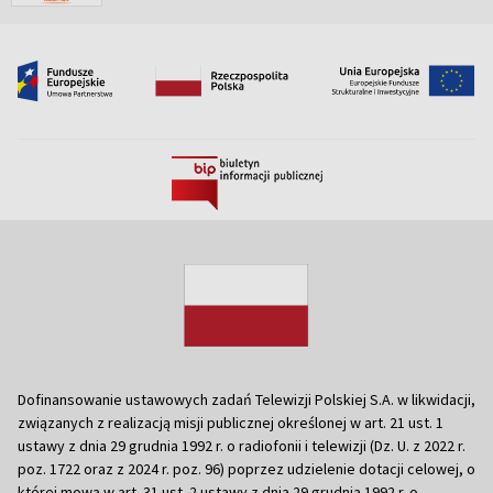
Dofinansowanie ustawowych zadań Telewizji Polskiej S.A. w likwidacji,
związanych z realizacją misji publicznej określonej w art. 21 ust. 1
ustawy z dnia 29 grudnia 1992 r. o radiofonii i telewizji (Dz. U. z 2022 r.
poz. 1722 oraz z 2024 r. poz. 96) poprzez udzielenie dotacji celowej, o
której mowa w art. 31 ust. 2 ustawy z dnia 29 grudnia 1992 r. o