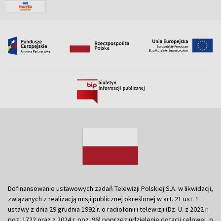
Dofinansowanie ustawowych zadań Telewizji Polskiej S.A. w likwidacji,
związanych z realizacją misji publicznej określonej w art. 21 ust. 1
ustawy z dnia 29 grudnia 1992 r. o radiofonii i telewizji (Dz. U. z 2022 r.
poz. 1722 oraz z 2024 r. poz. 96) poprzez udzielenie dotacji celowej, o