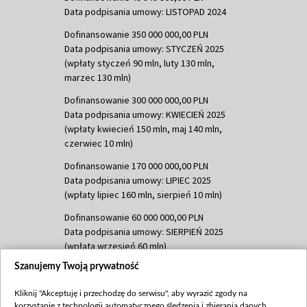
Data podpisania umowy: LISTOPAD 2024
Dofinansowanie 350 000 000,00 PLN
Data podpisania umowy: STYCZEŃ 2025
(wpłaty styczeń 90 mln, luty 130 mln,
marzec 130 mln)
Dofinansowanie 300 000 000,00 PLN
Data podpisania umowy: KWIECIEŃ 2025
(wpłaty kwiecień 150 mln, maj 140 mln,
czerwiec 10 mln)
Dofinansowanie 170 000 000,00 PLN
Data podpisania umowy: LIPIEC 2025
(wpłaty lipiec 160 mln, sierpień 10 mln)
Dofinansowanie 60 000 000,00 PLN
Data podpisania umowy: SIERPIEŃ 2025
(wpłata wrzesień 60 mln)
Szanujemy Twoją prywatność
Dofinansowanie 635 783 051,21 PLN
Data podpisania umowy: WRZESIEŃ 2025
Kliknij "Akceptuję i przechodzę do serwisu", aby wyrazić zgody na
(wpłata wrzesień 100 mln, październik 350
korzystanie z technologii automatycznego śledzenia i zbierania danych,