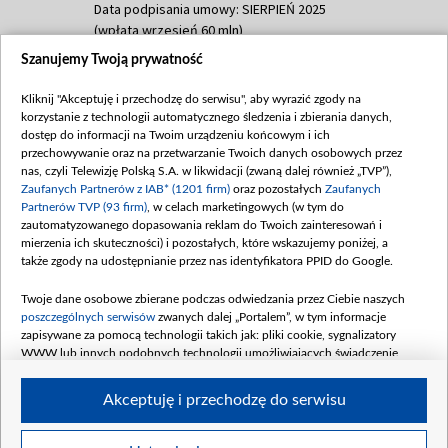
Data podpisania umowy: SIERPIEŃ 2025
(wpłata wrzesień 60 mln)
Szanujemy Twoją prywatność
Dofinansowanie 635 783 051,21 PLN
Data podpisania umowy: WRZESIEŃ 2025
Kliknij "Akceptuję i przechodzę do serwisu", aby wyrazić zgody na
(wpłata wrzesień 100 mln, październik 350
korzystanie z technologii automatycznego śledzenia i zbierania danych,
mln, listopad 265 mln)
dostęp do informacji na Twoim urządzeniu końcowym i ich
przechowywanie oraz na przetwarzanie Twoich danych osobowych przez
Dofinansowanie 48 862 000,00 PLN
nas, czyli Telewizję Polską S.A. w likwidacji (zwaną dalej również „TVP”),
Data podpisania umowy: GRUDZIEŃ 2025
Zaufanych Partnerów z IAB* (1201 firm)
oraz pozostałych
Zaufanych
(wpłata grudzień 60,548 mln)
Partnerów TVP (93 firm)
, w celach marketingowych (w tym do
zautomatyzowanego dopasowania reklam do Twoich zainteresowań i
Dofinansowanie 900 000 000,00 PLN
mierzenia ich skuteczności) i pozostałych, które wskazujemy poniżej, a
Data podpisania umowy: LUTY 2026 (wpłata
także zgody na udostępnianie przez nas identyfikatora PPID do Google.
26 lutego 80 mln, 4 marca 370 mln,
8
kwiecień 180 mln, 7 maja 180 mln, 8
Twoje dane osobowe zbierane podczas odwiedzania przez Ciebie naszych
czerwca 90 mln)
poszczególnych serwisów
zwanych dalej „Portalem”, w tym informacje
zapisywane za pomocą technologii takich jak: pliki cookie, sygnalizatory
Dofinansowanie 250 000 000,00 PLN
WWW lub innych podobnych technologii umożliwiających świadczenie
Data podpisania umowy LIPIEC 2026 (wpłata
dopasowanych i bezpiecznych usług, personalizację treści oraz reklam,
udostępnianie funkcji mediów społecznościowych oraz analizowanie ruchu
4 sierpnia 250 mln
Akceptuję i przechodzę do serwisu
w Internecie.
Twoje dane osobowe zbierane podczas odwiedzania przez Ciebie