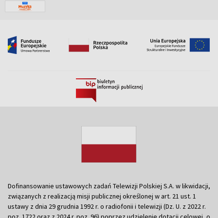
Dofinansowanie ustawowych zadań Telewizji Polskiej S.A. w likwidacji,
związanych z realizacją misji publicznej określonej w art. 21 ust. 1
ustawy z dnia 29 grudnia 1992 r. o radiofonii i telewizji (Dz. U. z 2022 r.
poz. 1722 oraz z 2024 r. poz. 96) poprzez udzielenie dotacji celowej, o