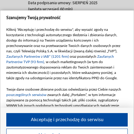
Data podpisania umowy: SIERPIEŃ 2025
(wpłata wrzesień 60 mln)
Szanujemy Twoją prywatność
Dofinansowanie 635 783 051,21 PLN
Data podpisania umowy: WRZESIEŃ 2025
Kliknij "Akceptuję i przechodzę do serwisu", aby wyrazić zgody na
(wpłata wrzesień 100 mln, październik 350
korzystanie z technologii automatycznego śledzenia i zbierania danych,
mln, listopad 265 mln)
dostęp do informacji na Twoim urządzeniu końcowym i ich
przechowywanie oraz na przetwarzanie Twoich danych osobowych przez
Dofinansowanie 48 862 000,00 PLN
nas, czyli Telewizję Polską S.A. w likwidacji (zwaną dalej również „TVP”),
Data podpisania umowy: GRUDZIEŃ 2025
Zaufanych Partnerów z IAB* (1201 firm)
oraz pozostałych
Zaufanych
(wpłata grudzień 60,548 mln)
Partnerów TVP (93 firm)
, w celach marketingowych (w tym do
zautomatyzowanego dopasowania reklam do Twoich zainteresowań i
Dofinansowanie 900 000 000,00 PLN
mierzenia ich skuteczności) i pozostałych, które wskazujemy poniżej, a
Data podpisania umowy: LUTY 2026 (wpłata
także zgody na udostępnianie przez nas identyfikatora PPID do Google.
26 lutego 80 mln, 4 marca 370 mln,
8
kwiecień 180 mln, 7 maja 180 mln, 8
Twoje dane osobowe zbierane podczas odwiedzania przez Ciebie naszych
czerwca 90 mln)
poszczególnych serwisów
zwanych dalej „Portalem”, w tym informacje
zapisywane za pomocą technologii takich jak: pliki cookie, sygnalizatory
Dofinansowanie 250 000 000,00 PLN
WWW lub innych podobnych technologii umożliwiających świadczenie
Data podpisania umowy LIPIEC 2026 (wpłata
dopasowanych i bezpiecznych usług, personalizację treści oraz reklam,
udostępnianie funkcji mediów społecznościowych oraz analizowanie ruchu
4 sierpnia 250 mln
Akceptuję i przechodzę do serwisu
w Internecie.
Twoje dane osobowe zbierane podczas odwiedzania przez Ciebie