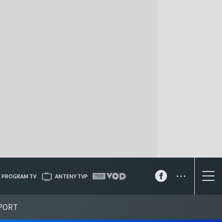
...
PROGRAM TV
ANTENY TVP
PORT