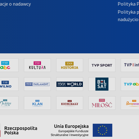
acje o nadawcy
Polityka 
Polityka 
nadużycio