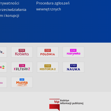
Prywatności
Procedura zgłoszeń
wewnętrznych
przeciwdziałania
m i korupcji