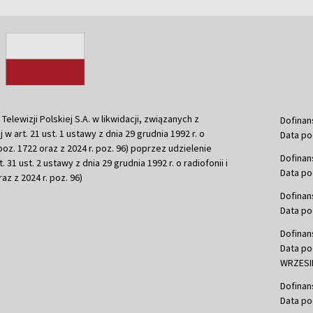
ewizji Polskiej S.A. w likwidacji, związanych z
Dofinan
j w art. 21 ust. 1 ustawy z dnia 29 grudnia 1992 r. o
Data po
r. poz. 1722 oraz z 2024 r. poz. 96) poprzez udzielenie
Dofinan
 31 ust. 2 ustawy z dnia 29 grudnia 1992 r. o radiofonii i
Data po
raz z 2024 r. poz. 96)
Dofinan
Data po
Dofinan
Data po
WRZESIE
Dofinan
Data po