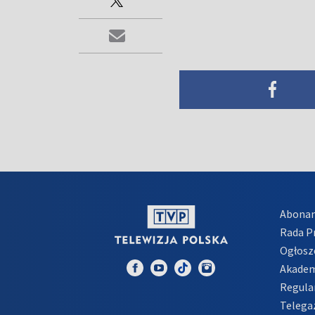
Abona
Rada 
Ogłosz
Akadem
Regula
Telega