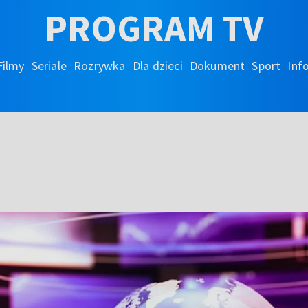
PROGRAM TV
Filmy
Seriale
Rozrywka
Dla dzieci
Dokument
Sport
Inf