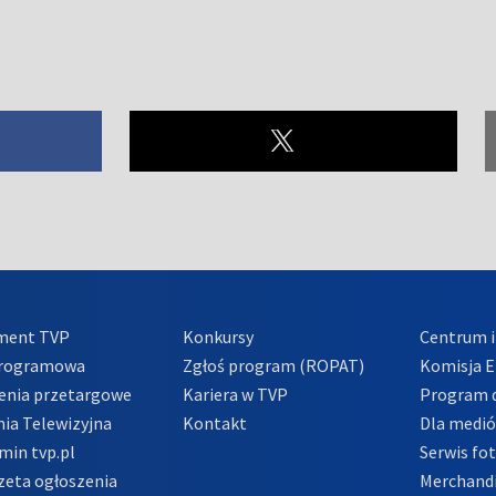
ment TVP
Konkursy
Centrum i
Programowa
Zgłoś program (ROPAT)
Komisja E
enia przetargowe
Kariera w TVP
Program d
ia Telewizyjna
Kontakt
Dla medi
min tvp.pl
Serwis fo
zeta ogłoszenia
Merchandi