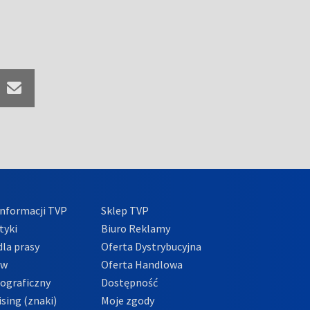
nformacji TVP
Sklep TVP
tyki
Biuro Reklamy
la prasy
Oferta Dystrybucyjna
ów
Oferta Handlowa
tograficzny
Dostępność
sing (znaki)
Moje zgody