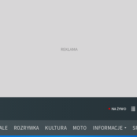
NA ŻYWO
ALE
ROZRYWKA
KULTURA
MOTO
INFORMACJE
S