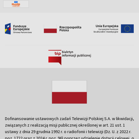
Dofinansowanie ustawowych zadań Telewizji Polskiej S.A. w likwidacji,
związanych z realizacją misji publicznej określonej w art. 21 ust. 1
ustawy z dnia 29 grudnia 1992 r. o radiofonii i telewizji (Dz. U. z 2022 r.
poz. 1722 oraz z 2024 r. poz. 96) poprzez udzielenie dotacji celowej, o