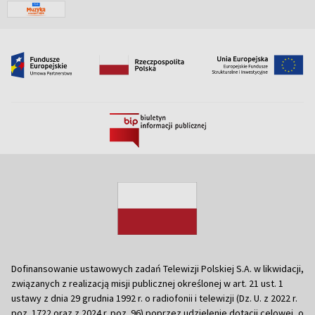
Dofinansowanie ustawowych zadań Telewizji Polskiej S.A. w likwidacji,
związanych z realizacją misji publicznej określonej w art. 21 ust. 1
ustawy z dnia 29 grudnia 1992 r. o radiofonii i telewizji (Dz. U. z 2022 r.
poz. 1722 oraz z 2024 r. poz. 96) poprzez udzielenie dotacji celowej, o