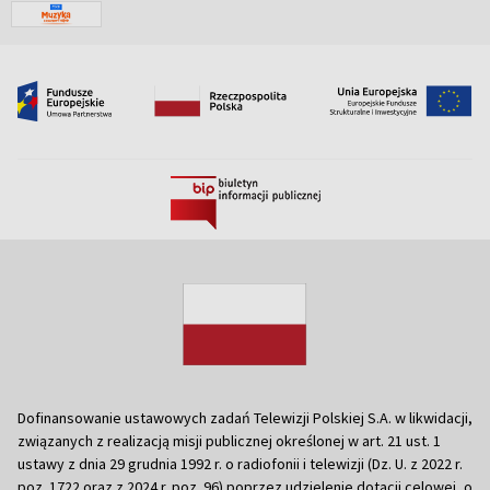
Dofinansowanie ustawowych zadań Telewizji Polskiej S.A. w likwidacji,
związanych z realizacją misji publicznej określonej w art. 21 ust. 1
ustawy z dnia 29 grudnia 1992 r. o radiofonii i telewizji (Dz. U. z 2022 r.
poz. 1722 oraz z 2024 r. poz. 96) poprzez udzielenie dotacji celowej, o