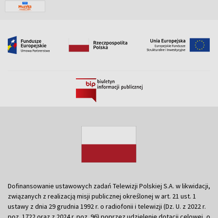
Dofinansowanie ustawowych zadań Telewizji Polskiej S.A. w likwidacji,
związanych z realizacją misji publicznej określonej w art. 21 ust. 1
ustawy z dnia 29 grudnia 1992 r. o radiofonii i telewizji (Dz. U. z 2022 r.
poz. 1722 oraz z 2024 r. poz. 96) poprzez udzielenie dotacji celowej, o