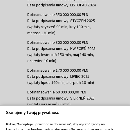
Data podpisania umowy: LISTOPAD 2024
Dofinansowanie 350 000 000,00 PLN
Data podpisania umowy: STYCZEŃ 2025
(wpłaty styczeń 90 mln, luty 130 mln,
marzec 130 mln)
Dofinansowanie 300 000 000,00 PLN
Data podpisania umowy: KWIECIEŃ 2025
(wpłaty kwiecień 150 mln, maj 140 mln,
czerwiec 10 mln)
Dofinansowanie 170 000 000,00 PLN
Data podpisania umowy: LIPIEC 2025
(wpłaty lipiec 160 mln, sierpień 10 mln)
Dofinansowanie 60 000 000,00 PLN
Data podpisania umowy: SIERPIEŃ 2025
(wpłata wrzesień 60 mln)
Szanujemy Twoją prywatność
Dofinansowanie 635 783 051,21 PLN
Data podpisania umowy: WRZESIEŃ 2025
Kliknij "Akceptuję i przechodzę do serwisu", aby wyrazić zgody na
(wpłata wrzesień 100 mln, październik 350
korzystanie z technologii automatycznego śledzenia i zbierania danych,