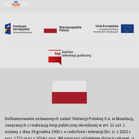
Dofinansowanie ustawowych zadań Telewizji Polskiej S.A. w likwidacji,
związanych z realizacją misji publicznej określonej w art. 21 ust. 1
ustawy z dnia 29 grudnia 1992 r. o radiofonii i telewizji (Dz. U. z 2022 r.
poz. 1722 oraz z 2024 r. poz. 96) poprzez udzielenie dotacji celowej, o