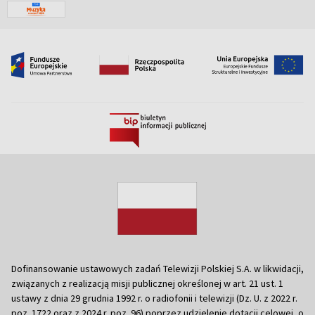
Dofinansowanie ustawowych zadań Telewizji Polskiej S.A. w likwidacji,
związanych z realizacją misji publicznej określonej w art. 21 ust. 1
ustawy z dnia 29 grudnia 1992 r. o radiofonii i telewizji (Dz. U. z 2022 r.
poz. 1722 oraz z 2024 r. poz. 96) poprzez udzielenie dotacji celowej, o