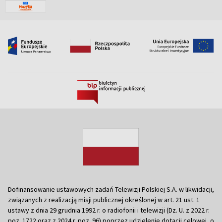
Dofinansowanie ustawowych zadań Telewizji Polskiej S.A. w likwidacji,
związanych z realizacją misji publicznej określonej w art. 21 ust. 1
ustawy z dnia 29 grudnia 1992 r. o radiofonii i telewizji (Dz. U. z 2022 r.
poz. 1722 oraz z 2024 r. poz. 96) poprzez udzielenie dotacji celowej, o