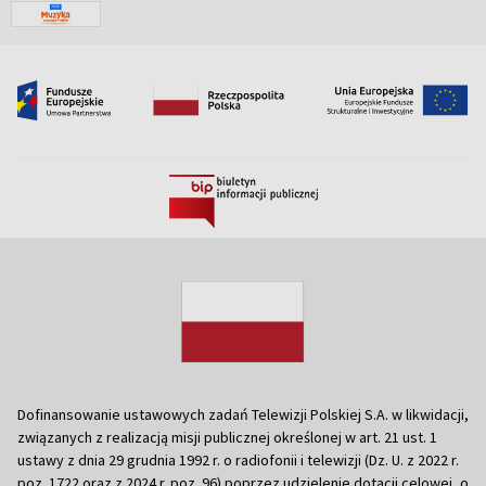
Dofinansowanie ustawowych zadań Telewizji Polskiej S.A. w likwidacji,
związanych z realizacją misji publicznej określonej w art. 21 ust. 1
ustawy z dnia 29 grudnia 1992 r. o radiofonii i telewizji (Dz. U. z 2022 r.
poz. 1722 oraz z 2024 r. poz. 96) poprzez udzielenie dotacji celowej, o