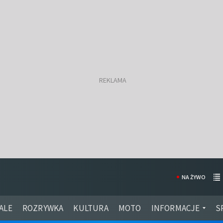
NA ŻYWO
ALE
ROZRYWKA
KULTURA
MOTO
INFORMACJE
S