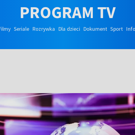
PROGRAM TV
Filmy
Seriale
Rozrywka
Dla dzieci
Dokument
Sport
Inf