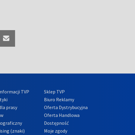
nformacji TVP
Sklep TVP
tyki
Biuro Reklamy
la prasy
Oferta Dystrybucyjna
ów
Oferta Handlowa
tograficzny
Dostępność
sing (znaki)
Moje zgody