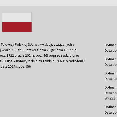
ewizji Polskiej S.A. w likwidacji, związanych z
Dofinan
j w art. 21 ust. 1 ustawy z dnia 29 grudnia 1992 r. o
Data po
r. poz. 1722 oraz z 2024 r. poz. 96) poprzez udzielenie
Dofinan
 31 ust. 2 ustawy z dnia 29 grudnia 1992 r. o radiofonii i
Data po
raz z 2024 r. poz. 96)
Dofinan
Data po
Dofinan
Data po
WRZESIE
Dofinan
Data po