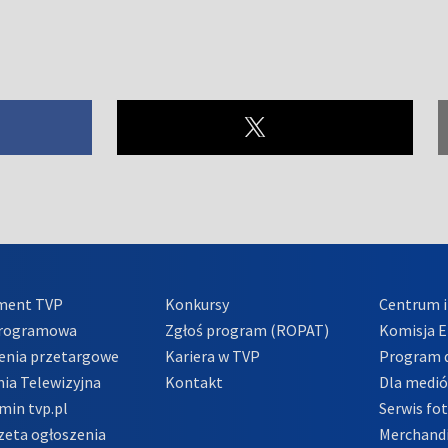
ment TVP
Konkursy
Centrum i
Programowa
Zgłoś program (ROPAT)
Komisja E
enia przetargowe
Kariera w TVP
Program d
ia Telewizyjna
Kontakt
Dla medi
min tvp.pl
Serwis fo
zeta ogłoszenia
Merchandi