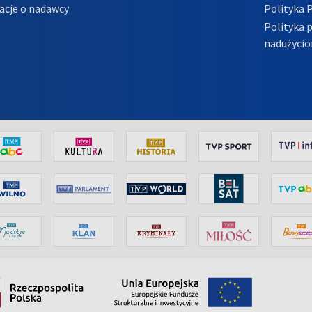
acje o nadawcy
Polityka 
Polityka 
nadużycio