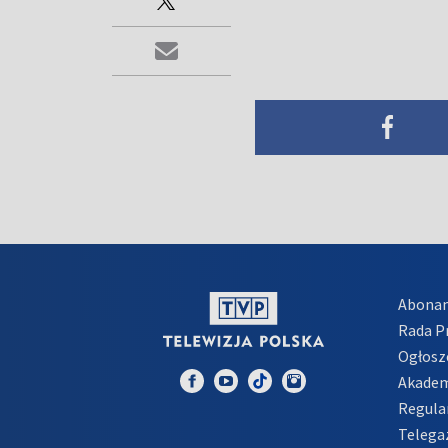
Abona
Rada 
Ogłosz
Akadem
Regula
Telega