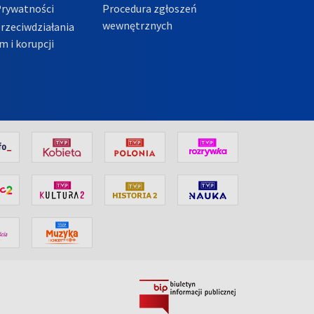
Prywatności
Procedura zgłoszeń
wewnętrznych
przeciwdziałania
m i korupcji