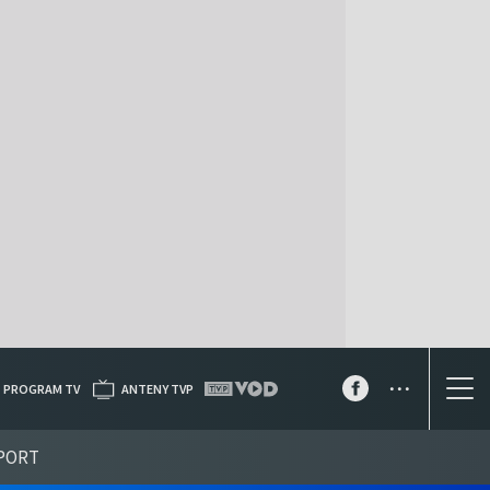
...
PROGRAM TV
ANTENY TVP
PORT