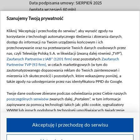
Data podpisania umowy: SIERPIEŃ 2025
(wpłata wrzesień 60 mln)
Szanujemy Twoją prywatność
Dofinansowanie 635 783 051,21 PLN
Data podpisania umowy: WRZESIEŃ 2025
Kliknij "Akceptuję i przechodzę do serwisu", aby wyrazić zgody na
(wpłata wrzesień 100 mln, październik 350
korzystanie z technologii automatycznego śledzenia i zbierania danych,
mln, listopad 265 mln)
dostęp do informacji na Twoim urządzeniu końcowym i ich
przechowywanie oraz na przetwarzanie Twoich danych osobowych przez
Dofinansowanie 48 862 000,00 PLN
nas, czyli Telewizję Polską S.A. w likwidacji (zwaną dalej również „TVP”),
Data podpisania umowy: GRUDZIEŃ 2025
Zaufanych Partnerów z IAB* (1201 firm)
oraz pozostałych
Zaufanych
(wpłata grudzień 60,548 mln)
Partnerów TVP (93 firm)
, w celach marketingowych (w tym do
zautomatyzowanego dopasowania reklam do Twoich zainteresowań i
Dofinansowanie 900 000 000,00 PLN
mierzenia ich skuteczności) i pozostałych, które wskazujemy poniżej, a
Data podpisania umowy: LUTY 2026 (wpłata
także zgody na udostępnianie przez nas identyfikatora PPID do Google.
26 lutego 80 mln, 4 marca 370 mln,
8
kwiecień 180 mln, 7 maja 180 mln, 8
Twoje dane osobowe zbierane podczas odwiedzania przez Ciebie naszych
czerwca 90 mln)
poszczególnych serwisów
zwanych dalej „Portalem”, w tym informacje
zapisywane za pomocą technologii takich jak: pliki cookie, sygnalizatory
Dofinansowanie 250 000 000,00 PLN
WWW lub innych podobnych technologii umożliwiających świadczenie
Data podpisania umowy LIPIEC 2026 (wpłata
dopasowanych i bezpiecznych usług, personalizację treści oraz reklam,
udostępnianie funkcji mediów społecznościowych oraz analizowanie ruchu
4 sierpnia 250 mln
Akceptuję i przechodzę do serwisu
w Internecie.
Twoje dane osobowe zbierane podczas odwiedzania przez Ciebie