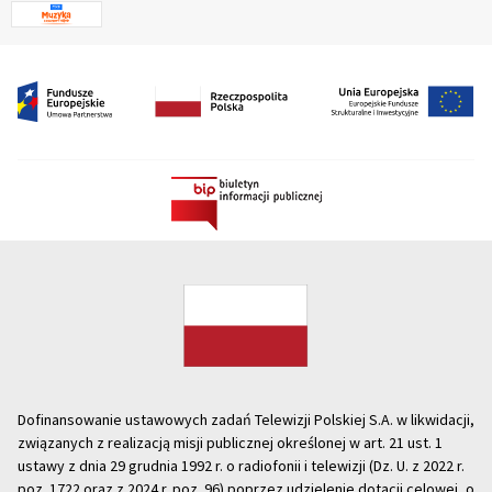
Dofinansowanie ustawowych zadań Telewizji Polskiej S.A. w likwidacji,
związanych z realizacją misji publicznej określonej w art. 21 ust. 1
ustawy z dnia 29 grudnia 1992 r. o radiofonii i telewizji (Dz. U. z 2022 r.
poz. 1722 oraz z 2024 r. poz. 96) poprzez udzielenie dotacji celowej, o