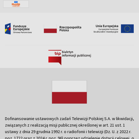
Dofinansowanie ustawowych zadań Telewizji Polskiej S.A. w likwidacji,
związanych z realizacją misji publicznej określonej w art. 21 ust. 1
ustawy z dnia 29 grudnia 1992 r. o radiofonii i telewizji (Dz. U. z 2022 r.
poz. 1722 oraz z 2024 r. poz. 96) poprzez udzielenie dotacji celowej, o