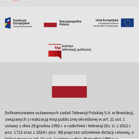
Dofinansowanie ustawowych zadań Telewizji Polskiej S.A. w likwidacji,
związanych z realizacją misji publicznej określonej w art. 21 ust. 1
ustawy z dnia 29 grudnia 1992 r. o radiofonii i telewizji (Dz. U. z 2022 r.
poz. 1722 oraz z 2024 r. poz. 96) poprzez udzielenie dotacji celowej, o
której mowa w art. 31 ust. 2 ustawy z dnia 29 grudnia 1992 r. o