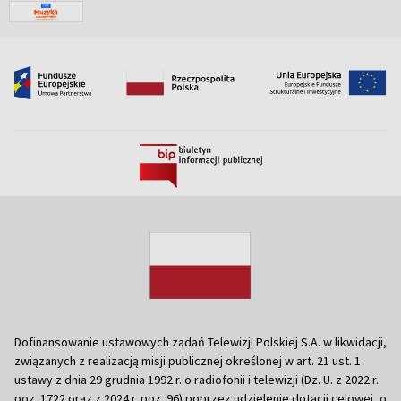
Dofinansowanie ustawowych zadań Telewizji Polskiej S.A. w likwidacji,
związanych z realizacją misji publicznej określonej w art. 21 ust. 1
ustawy z dnia 29 grudnia 1992 r. o radiofonii i telewizji (Dz. U. z 2022 r.
poz. 1722 oraz z 2024 r. poz. 96) poprzez udzielenie dotacji celowej, o