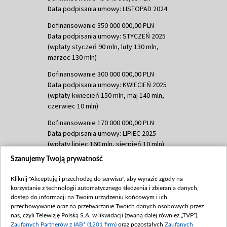
Data podpisania umowy: LISTOPAD 2024
Dofinansowanie 350 000 000,00 PLN
Data podpisania umowy: STYCZEŃ 2025
(wpłaty styczeń 90 mln, luty 130 mln,
marzec 130 mln)
Dofinansowanie 300 000 000,00 PLN
Data podpisania umowy: KWIECIEŃ 2025
(wpłaty kwiecień 150 mln, maj 140 mln,
czerwiec 10 mln)
Dofinansowanie 170 000 000,00 PLN
Data podpisania umowy: LIPIEC 2025
(wpłaty lipiec 160 mln, sierpień 10 mln)
Szanujemy Twoją prywatność
Dofinansowanie 60 000 000,00 PLN
Data podpisania umowy: SIERPIEŃ 2025
Kliknij "Akceptuję i przechodzę do serwisu", aby wyrazić zgody na
(wpłata wrzesień 60 mln)
korzystanie z technologii automatycznego śledzenia i zbierania danych,
Dofinansowanie 635 783 051,21 PLN
dostęp do informacji na Twoim urządzeniu końcowym i ich
przechowywanie oraz na przetwarzanie Twoich danych osobowych przez
Data podpisania umowy: WRZESIEŃ 2025
nas, czyli Telewizję Polską S.A. w likwidacji (zwaną dalej również „TVP”),
(wpłata wrzesień 100 mln, październik 350
Zaufanych Partnerów z IAB* (1201 firm)
oraz pozostałych
Zaufanych