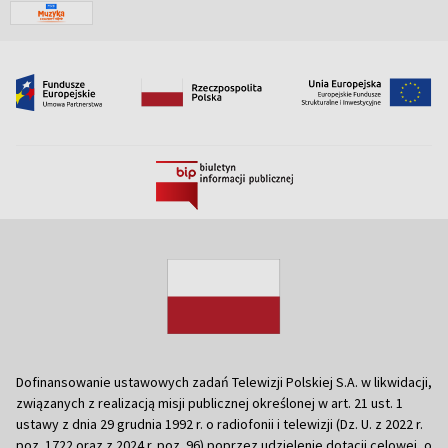
Dofinansowanie ustawowych zadań Telewizji Polskiej S.A. w likwidacji,
związanych z realizacją misji publicznej określonej w art. 21 ust. 1
ustawy z dnia 29 grudnia 1992 r. o radiofonii i telewizji (Dz. U. z 2022 r.
poz. 1722 oraz z 2024 r. poz. 96) poprzez udzielenie dotacji celowej, o