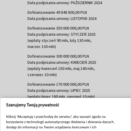
Data podpisania umowy: PAŹDZIERNIK 2024
Dofinansowanie 49 848 800,00 PLN
Data podpisania umowy: LISTOPAD 2024
Dofinansowanie 350 000 000,00 PLN
Data podpisania umowy: STYCZEŃ 2025
(wpłaty styczeń 90 mln, luty 130 mln,
marzec 130 mln)
Dofinansowanie 300 000 000,00 PLN
Data podpisania umowy: KWIECIEŃ 2025
(wpłaty kwiecień 150 mln, maj 140 mln,
czerwiec 10 mln)
Dofinansowanie 170 000 000,00 PLN
Data podpisania umowy: LIPIEC 2025
(wpłaty lipiec 160 mln, sierpień 10 mln)
Szanujemy Twoją prywatność
Dofinansowanie 60 000 000,00 PLN
Data podpisania umowy: SIERPIEŃ 2025
Kliknij "Akceptuję i przechodzę do serwisu", aby wyrazić zgody na
(wpłata wrzesień 60 mln)
korzystanie z technologii automatycznego śledzenia i zbierania danych,
Dofinansowanie 635 783 051,21 PLN
dostęp do informacji na Twoim urządzeniu końcowym i ich