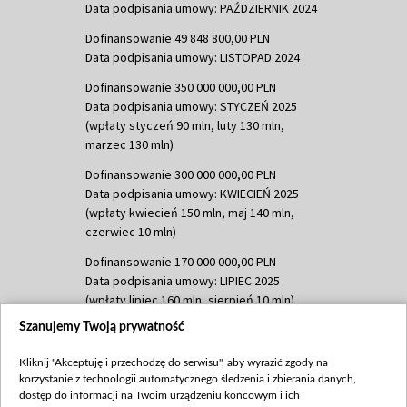
Data podpisania umowy: PAŹDZIERNIK 2024
Dofinansowanie 49 848 800,00 PLN
Data podpisania umowy: LISTOPAD 2024
Dofinansowanie 350 000 000,00 PLN
Data podpisania umowy: STYCZEŃ 2025
(wpłaty styczeń 90 mln, luty 130 mln,
marzec 130 mln)
Dofinansowanie 300 000 000,00 PLN
Data podpisania umowy: KWIECIEŃ 2025
(wpłaty kwiecień 150 mln, maj 140 mln,
czerwiec 10 mln)
Dofinansowanie 170 000 000,00 PLN
Data podpisania umowy: LIPIEC 2025
(wpłaty lipiec 160 mln, sierpień 10 mln)
Szanujemy Twoją prywatność
Dofinansowanie 60 000 000,00 PLN
Data podpisania umowy: SIERPIEŃ 2025
Kliknij "Akceptuję i przechodzę do serwisu", aby wyrazić zgody na
(wpłata wrzesień 60 mln)
korzystanie z technologii automatycznego śledzenia i zbierania danych,
Dofinansowanie 635 783 051,21 PLN
dostęp do informacji na Twoim urządzeniu końcowym i ich