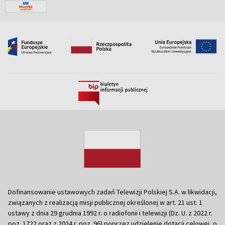
Dofinansowanie ustawowych zadań Telewizji Polskiej S.A. w likwidacji,
związanych z realizacją misji publicznej określonej w art. 21 ust. 1
ustawy z dnia 29 grudnia 1992 r. o radiofonii i telewizji (Dz. U. z 2022 r.
poz. 1722 oraz z 2024 r. poz. 96) poprzez udzielenie dotacji celowej, o