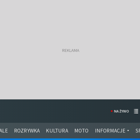
NA ŻYWO
ALE
ROZRYWKA
KULTURA
MOTO
INFORMACJE
S