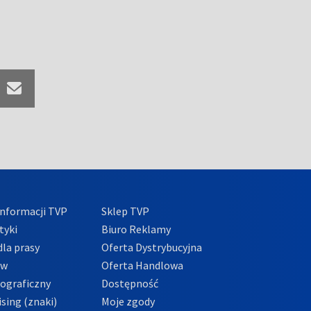
nformacji TVP
Sklep TVP
tyki
Biuro Reklamy
la prasy
Oferta Dystrybucyjna
ów
Oferta Handlowa
tograficzny
Dostępność
sing (znaki)
Moje zgody