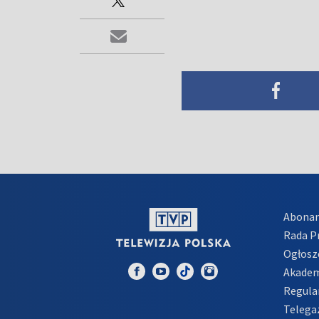
Abona
Rada 
Ogłosz
Akadem
Regula
Telega