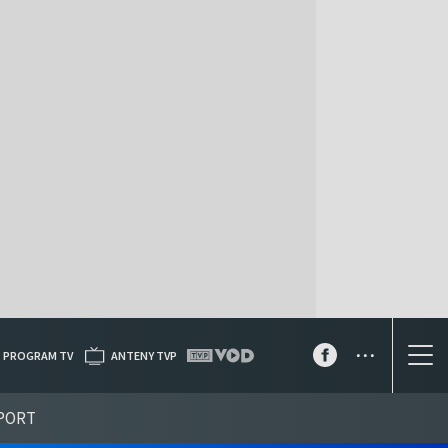
...
PROGRAM TV
ANTENY TVP
PORT