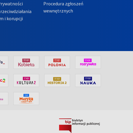
Prywatności
Procedura zgłoszeń
wewnętrznych
przeciwdziałania
m i korupcji