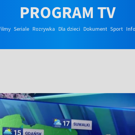
PROGRAM TV
Filmy
Seriale
Rozrywka
Dla dzieci
Dokument
Sport
Inf