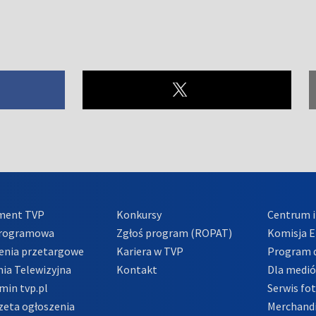
ment TVP
Konkursy
Centrum i
Programowa
Zgłoś program (ROPAT)
Komisja E
enia przetargowe
Kariera w TVP
Program d
ia Telewizyjna
Kontakt
Dla medi
min tvp.pl
Serwis fo
zeta ogłoszenia
Merchandi