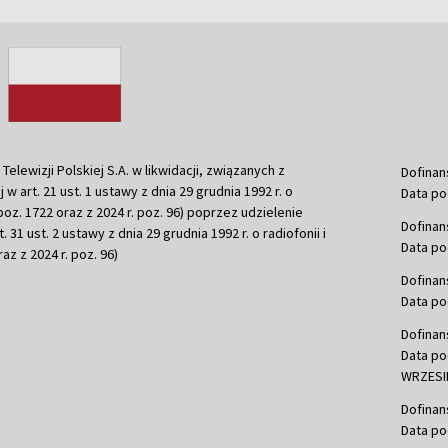
ewizji Polskiej S.A. w likwidacji, związanych z
Dofinan
j w art. 21 ust. 1 ustawy z dnia 29 grudnia 1992 r. o
Data po
r. poz. 1722 oraz z 2024 r. poz. 96) poprzez udzielenie
Dofinan
 31 ust. 2 ustawy z dnia 29 grudnia 1992 r. o radiofonii i
Data po
raz z 2024 r. poz. 96)
Dofinan
Data po
Dofinan
Data po
WRZESIE
Dofinan
Data po