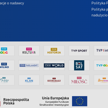
acje o nadawcy
Polityka 
Polityka 
nadużycio