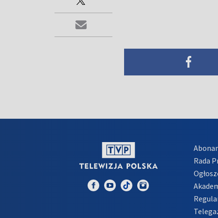
Abona
Rada 
Ogłosz
Akadem
Regula
Telega