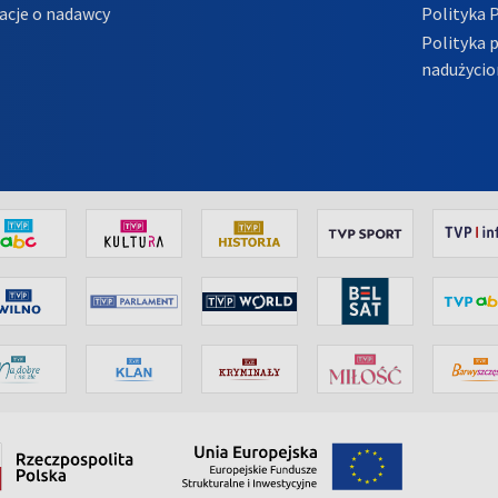
acje o nadawcy
Polityka 
Polityka 
nadużycio