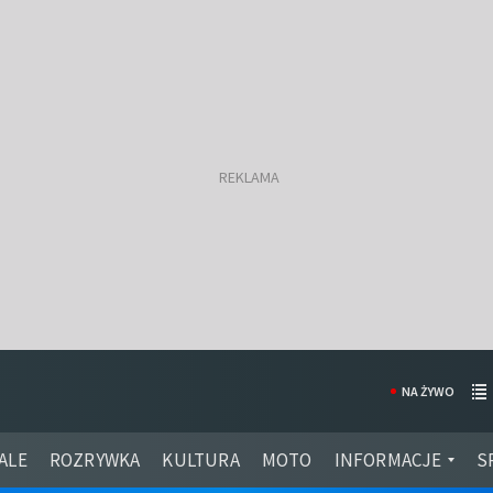
NA ŻYWO
ALE
ROZRYWKA
KULTURA
MOTO
INFORMACJE
S