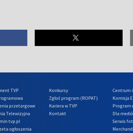
ment TVP
Konkursy
Centrum i
Programowa
Zgłoś program (ROPAT)
Komisja E
enia przetargowe
Kariera w TVP
Program d
ia Telewizyjna
Kontakt
Dla medi
min tvp.pl
Serwis fo
zeta ogłoszenia
Merchandi