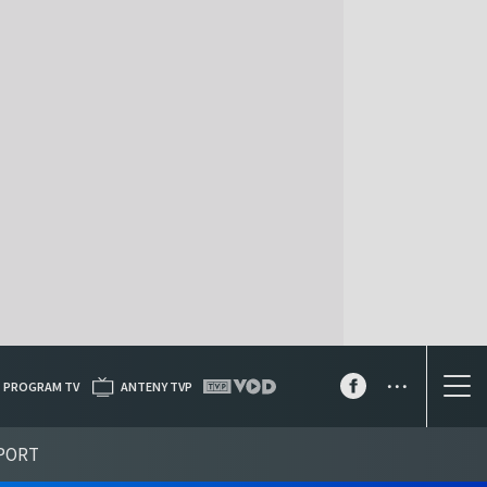
...
PROGRAM TV
ANTENY TVP
PORT