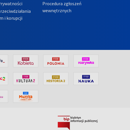
Prywatności
Procedura zgłoszeń
wewnętrznych
przeciwdziałania
m i korupcji