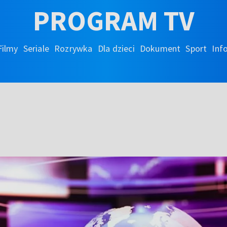
PROGRAM TV
Filmy
Seriale
Rozrywka
Dla dzieci
Dokument
Sport
Inf