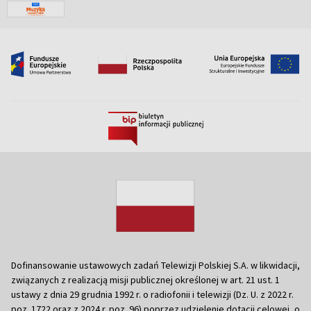
Dofinansowanie ustawowych zadań Telewizji Polskiej S.A. w likwidacji,
związanych z realizacją misji publicznej określonej w art. 21 ust. 1
ustawy z dnia 29 grudnia 1992 r. o radiofonii i telewizji (Dz. U. z 2022 r.
poz. 1722 oraz z 2024 r. poz. 96) poprzez udzielenie dotacji celowej, o