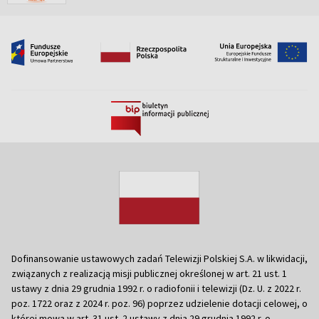
Dofinansowanie ustawowych zadań Telewizji Polskiej S.A. w likwidacji,
związanych z realizacją misji publicznej określonej w art. 21 ust. 1
ustawy z dnia 29 grudnia 1992 r. o radiofonii i telewizji (Dz. U. z 2022 r.
poz. 1722 oraz z 2024 r. poz. 96) poprzez udzielenie dotacji celowej, o
której mowa w art. 31 ust. 2 ustawy z dnia 29 grudnia 1992 r. o